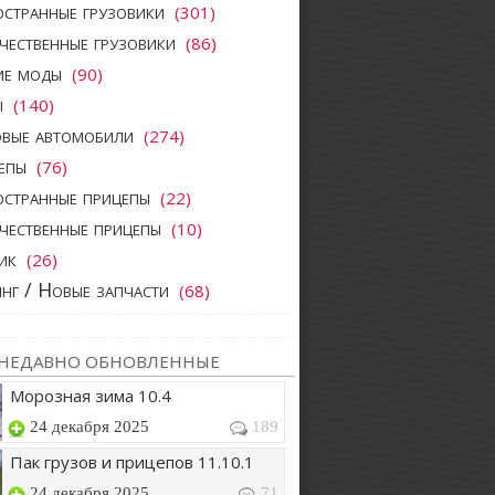
странные грузовики
(301)
чественные грузовики
(86)
ие моды
(90)
ы
(140)
овые автомобили
(274)
епы
(76)
странные прицепы
(22)
чественные прицепы
(10)
ик
(26)
нг / Новые запчасти
(68)
НЕДАВНО ОБНОВЛЕННЫЕ
Морозная зима 10.4
24 декабря 2025
189
Пак грузов и прицепов 11.10.1
24 декабря 2025
71