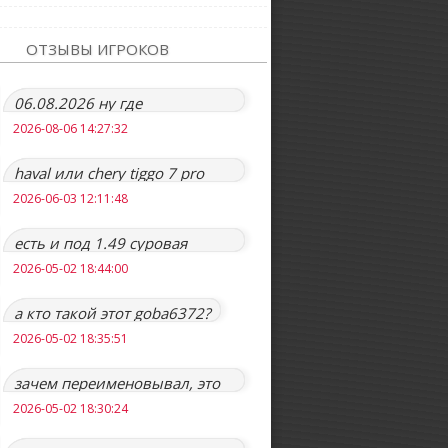
ОТЗЫВЫ ИГРОКОВ
06.08.2026 ну где
обновление то?:(
2026-08-06 14:27:32
haval или chery tiggo 7 pro
max будут?
2026-06-03 12:11:48
есть и под 1.49 суровая
россия r6 где не надо
2026-05-02 18:44:00
отключать ни
а кто такой этот goba6372?
2026-05-02 18:35:51
зачем переименовывал, это
же системная папка игры.
2026-05-02 18:30:24
ничего