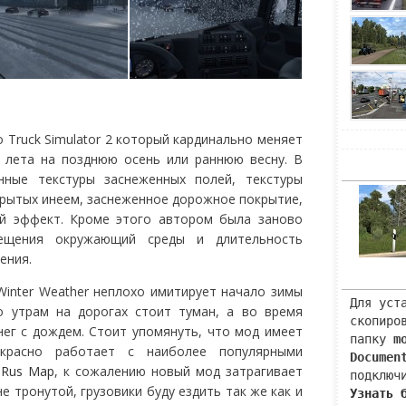
 Truck Simulator 2 который кардинально меняет
 лета на позднюю осень или раннюю весну. В
нные текстуры заснеженных полей, текстуры
крытых инеем, заснеженное дорожное покрытие,
ый эффект. Кроме этого автором была заново
вещения окружающий среды и длительность
ения.
 Winter Weather неплохо имитирует начало зимы
Для уст
о утрам на дорогах стоит туман, а во время
скопиро
нег с дождем. Стоит упомянуть, что мод имеет
папку
m
красно работает с наиболее популярными
Documen
с
Rus Map
, к сожалению новый мод затрагивает
подключ
е тронутой, грузовики буду ездить так же как и
Узнать 