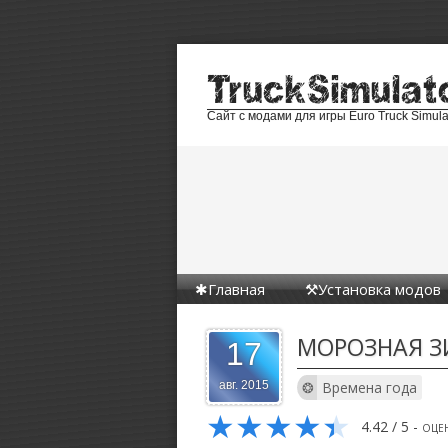
Сайт с модами для игры Euro Truck Simula
Главная
Установка модов
МОРОЗНАЯ З
17
Времена года
авг. 2015
★
★
★
★
★
4.42
/
5
- оце