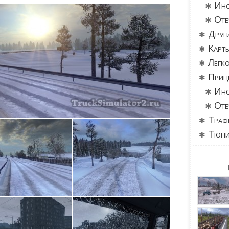
Ино
Оте
Друг
Карт
Легк
Приц
Ино
Оте
Траф
Тюни