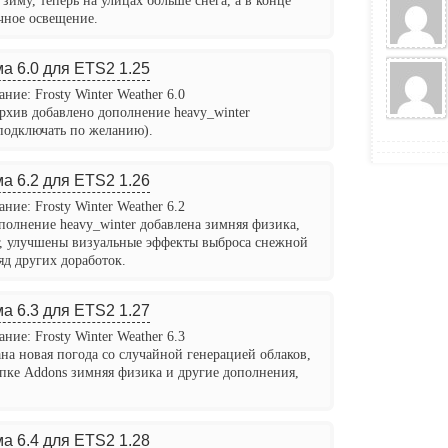
зиму, теперь на улицах больше снега, а в конце
чное освещение.
а 6.0 для ETS2 1.25
ние: Frosty Winter Weather 6.0
архив добавлено дополнение heavy_winter
подключать по желанию).
а 6.2 для ETS2 1.26
ние: Frosty Winter Weather 6.2
полнение heavy_winter добавлена зимняя физика,
г, улучшены визуальные эффекты выброса снежной
яд других доработок.
а 6.3 для ETS2 1.27
ние: Frosty Winter Weather 6.3
ана новая погода со случайной генерацией облаков,
апке Addons зимняя физика и другие дополнения,
а 6.4 для ETS2 1.28