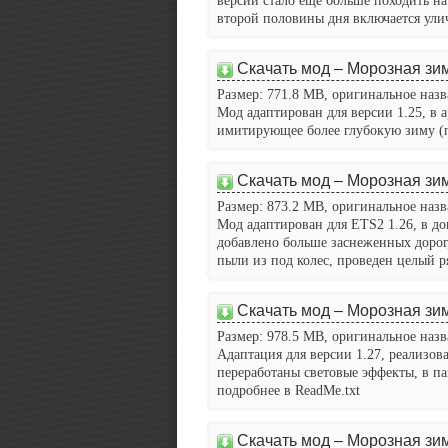
версии стало ещё больше походить на 
второй половины дня включается ули
Скачать мод – Морозная зим
Размер: 771.8 MB, оригинальное назва
Мод адаптирован для версии 1.25, в 
имитирующее более глубокую зиму (
Скачать мод – Морозная зим
Размер: 873.2 MB, оригинальное назва
Мод адаптирован для ETS2 1.26, в до
добавлено больше заснеженных доро
пыли из под колес, проведен целый р
Скачать мод – Морозная зим
Размер: 978.5 MB, оригинальное назва
Адаптация для версии 1.27, реализов
переработаны световые эффекты, в п
подробнее в ReadMe.txt
Скачать мод – Морозная зим