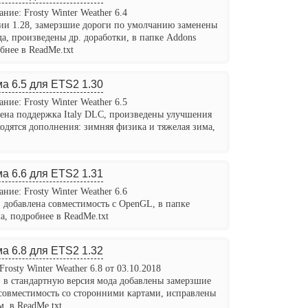
ние: Frosty Winter Weather 6.4
сии 1.28, замерзшие дороги по умолчанию заменены
, произведены др. доработки, в папке Addons
бнее в ReadMe.txt
а 6.5 для ETS2 1.30
ние: Frosty Winter Weather 6.5
лена поддержка Italy DLC, произведены улучшения
ходятся дополнения: зимняя физика и тяжелая зима,
а 6.6 для ETS2 1.31
ние: Frosty Winter Weather 6.6
, добавлена совместимость с OpenGL, в папке
а, подробнее в ReadMe.txt
а 6.8 для ETS2 1.32
Frosty Winter Weather 6.8 от 03.10.2018
, в стандартную версия мода добавлены замерзшие
 совместимость со сторонними картами, исправлены
. в ReadMe.txt