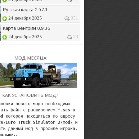
Русская карта 2.57.1
24 декабря 2025
351
Карта Венгрии 0.9.36
24 декабря 2025
73
МОД МЕСЯЦА
КАК УСТАНОВИТЬ МОД?
ановки нового мода необходимо
вать файл с расширением *.
scs
в
od
которая находиться по адресу
ts\Euro Truck Simulator 2\mod\
и
ить данный мод в профиле игрока.
больше..