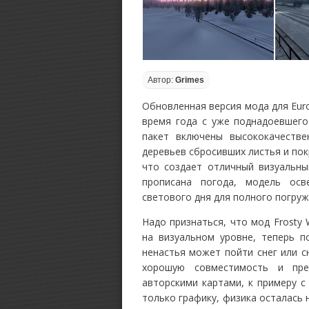
Автор:
Grimes
Обновленная версия мода для Euro
время года с уже поднадоевшего
пакет включены высококачестве
деревьев сбросивших листья и по
что создает отличный визуальн
прописана погода, модель ос
светового дня для полного погруж
Надо признаться, что мод Frosty
на визуальном уровне, теперь п
ненастья может пойти снег или с
хорошую совместимость и пре
авторскими картами, к примеру 
только графику, физика осталась н