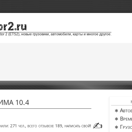
tor 2 (ETS2), новые грузовики, автомобили, карты и многое другое.
ИМА 10.4
Авто
Врем
нили:
271
чел.,
всего отзывов:
189
,
написать свой!
Груз