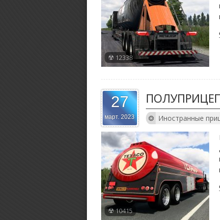
12338
ПОЛУПРИЦЕП
27
Иностранные при
март. 2023
10415