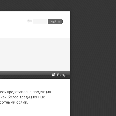
Вход
десь представлена продукция
 как более традиционные
оротными осями.