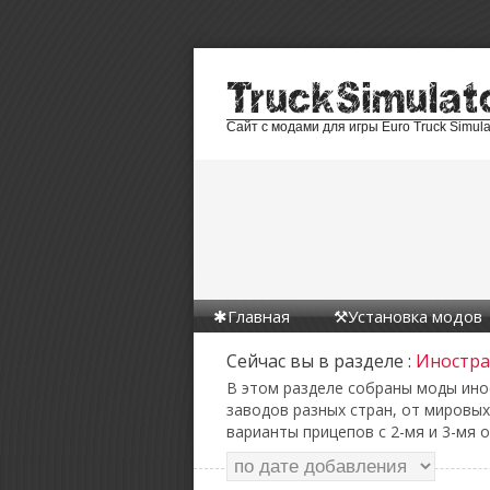
Сайт с модами для игры Euro Truck Simula
Главная
Установка модов
Сейчас вы в разделе :
Иностр
В этом разделе собраны моды инос
заводов разных стран, от мировы
варианты прицепов с 2-мя и 3-мя 