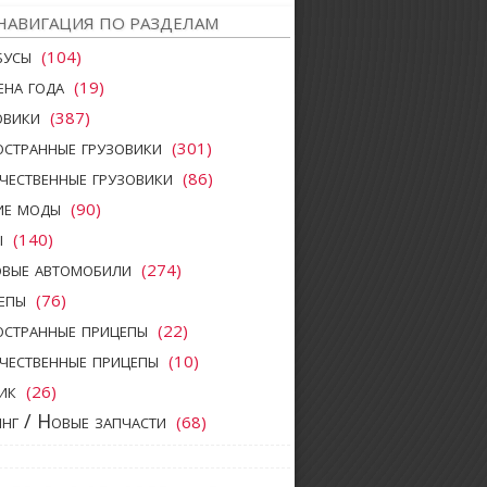
НАВИГАЦИЯ ПО РАЗДЕЛАМ
бусы
(104)
ена года
(19)
овики
(387)
странные грузовики
(301)
чественные грузовики
(86)
ие моды
(90)
ы
(140)
овые автомобили
(274)
епы
(76)
странные прицепы
(22)
чественные прицепы
(10)
ик
(26)
нг / Новые запчасти
(68)