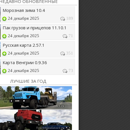
НЕДАВНО ОБНОВЛЕННЫЕ
Морозная зима 10.4
24 декабря 2025
189
Пак грузов и прицепов 11.10.1
24 декабря 2025
71
Русская карта 2.57.1
24 декабря 2025
351
Карта Венгрии 0.9.36
24 декабря 2025
73
ЛУЧШИЕ ЗА ГОД