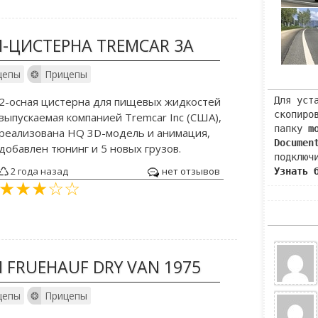
-ЦИСТЕРНА TREMCAR 3A
цепы
Прицепы
2-осная цистерна для пищевых жидкостей
Для уст
скопиро
выпускаемая компанией Tremcar Inc (США),
папку
m
реализована HQ 3D-модель и анимация,
Documen
добавлен тюнинг и 5 новых грузов.
подключ
2 года назад
нет отзывов
Узнать 
FRUEHAUF DRY VAN 1975
цепы
Прицепы