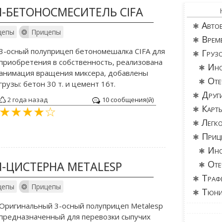
-БЕТОНОСМЕСИТЕЛЬ CIFA
Авто
цепы
Прицепы
Врем
3-осный полуприцеп бетономешалка CIFA для
Груз
приобретения в собственность, реализована
Ино
анимация вращения миксера, добавлены
Оте
грузы: бетон 30 т. и цемент 16т.
Друг
2 года назад
10 сообщения(й)
Карт
Легк
Приц
Ино
Оте
-ЦИСТЕРНА METALESP
Траф
цепы
Прицепы
Тюни
Оригинальный 3-осный полуприцеп Metalesp
предназначенный для перевозки сыпучих