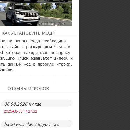
КАК УСТАНОВИТЬ МОД?
ановки нового мода необходимо
вать файл с расширением *.
scs
в
od
которая находиться по адресу
ts\Euro Truck Simulator 2\mod\
и
ить данный мод в профиле игрока.
больше..
ОТЗЫВЫ ИГРОКОВ
06.08.2026 ну где
обновление то?:(
2026-08-06 14:27:32
haval или chery tiggo 7 pro
max будут?