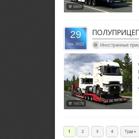
9869
ПОЛУПРИЦЕП
29
Иностранные при
сен. 2022
19078
1
2
3
4
Туда »