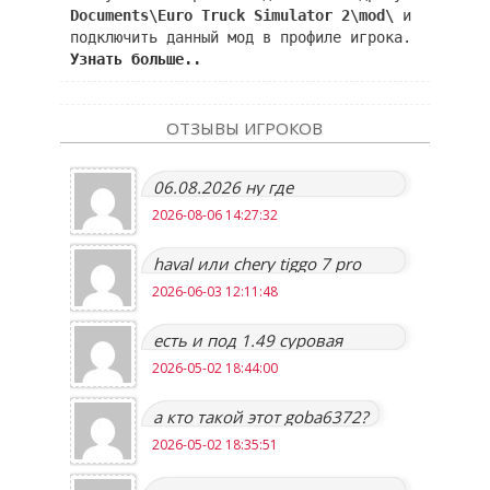
Documents\Euro Truck Simulator 2\mod\
и
подключить данный мод в профиле игрока.
Узнать больше..
ОТЗЫВЫ ИГРОКОВ
06.08.2026 ну где
обновление то?:(
2026-08-06 14:27:32
haval или chery tiggo 7 pro
max будут?
2026-06-03 12:11:48
есть и под 1.49 суровая
россия r6 где не надо
2026-05-02 18:44:00
отключать ни
а кто такой этот goba6372?
2026-05-02 18:35:51