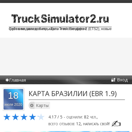
Сайт с модами для игры Euro Truck Simulator 2 (ETS2), новые грузовики, автомобили, карты и многое другое.
Вход
Главная
КАРТА БРАЗИЛИИ (EBR 1.9)
18
Карты
июля 2020
★
★
★
★
★
4.17
/
5
- оценили:
82
чел.,
всего отзывов:
12
,
написать свой!