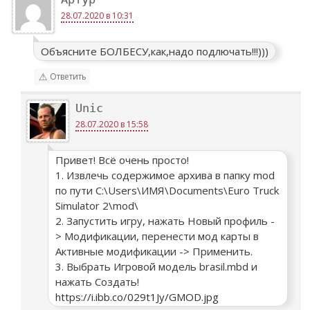
28.07.2020 в 10:31
Объясните БОЛБЕСУ,как,надо подлючать!!!)))
Ответить
Unic
28.07.2020 в 15:58
Привет! Всё очень просто!
1. Извлечь содержимое архива в папку mod
по пути С:\Users\ИМЯ\Documents\Euro Truck
Simulator 2\mod\
2. Запустить игру, нажать Новый профиль -
> Модификации, перенести мод карты в
Активные модификации -> Применить.
3. Выбрать Игровой модель brasil.mbd и
нажать Создать!
https://i.ibb.co/029t1Jy/GMOD.jpg