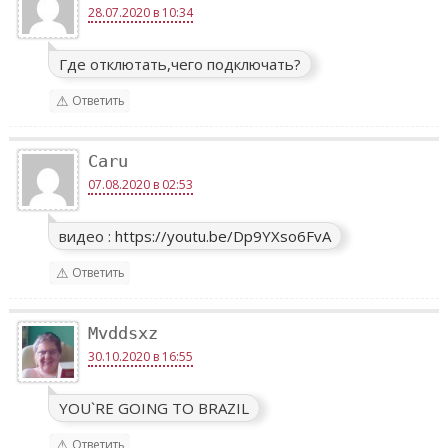
28.07.2020 в 10:34
Где отклютать,чего подключать?
Ответить
Caru
07.08.2020 в 02:53
видео :
https://youtu.be/Dp9YXso6FvA
Ответить
Mvddsxz
30.10.2020 в 16:55
YOU`RE GOING TO BRAZIL
Ответить